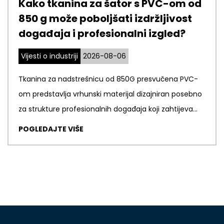
C-om od
Što čini PTFE arhitektonsku
jivost
membranu idealnim izboro
gled?
moderne građevinske struk
Vijesti o industriji
2026-07-23
učena PVC-
PTFE arhitektonska membrana je revoluci
iran posebno
suvremeni dizajn zgrada, omogućujući ar
ahtijeva...
inženjerima stvaranje inovativnih, vizualno 
POGLEDAJTE VIŠE