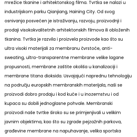
mrežice tkanine i arhitektonskog filma. Tvrtka se nalazi u
industrijskom parku Qianjiang, Haining City. Od svog
osnivanja posvećen je istraživanju, razvoju, proizvodnji i
prodaji visokokvalitetnih arhitektonskih filmova ili obloženih
tkanina. Tvrtka je razvila i proizvela proizvode kao što su
ultra visoki materijali za membranu čvrstoće, anti-
sweating, ultra-transparentne membrane velike lagane
propusnosti, membrane zaštite okoliša u kanalizaciji i
membrane titana dioksida. Usvajajući naprednu tehnologiju
na području europskih membranskih materijala, naši se
proizvodi dobro prodaju i kod kuće i u inozemstvu i od
kupaca su dobili jednoglasne pohvale. Membranski
proizvodi naše tvrtke široko su se primjenjivali u velikim
javnim objektima, kao što su zgrade pejzažnih parkova,
građevine membrane na napuhavanje, velika sportska