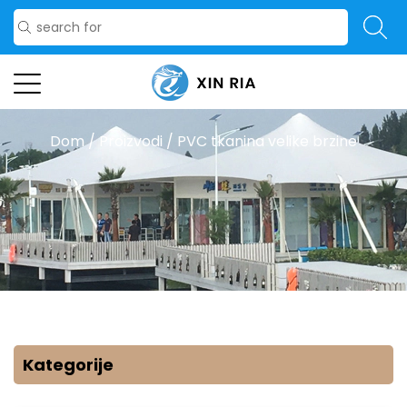
Dom
/
Proizvodi
/
PVC tkanina velike brzine
Kategorije